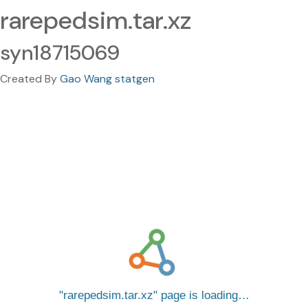
rarepedsim.tar.xz
syn18715069
Created By
Gao Wang statgen
rarepedsim.tar.xz
page is loading…