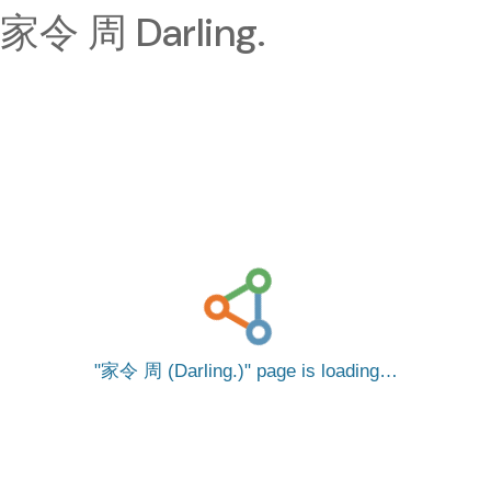
家令 周 Darling.
家令 周 (Darling.)
page is loading…