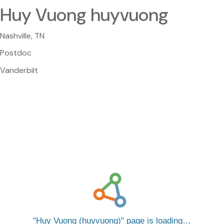
Huy Vuong huyvuong
Nashville, TN
Postdoc
Vanderbilt
Huy Vuong (huyvuong)
page is loading…